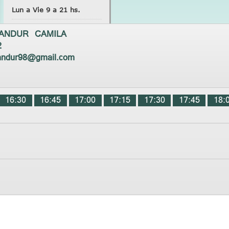
Lun a Vie 9 a 21 hs.
ANDUR CAMILA
2
andur98@gmail.com
16:30
16:45
17:00
17:15
17:30
17:45
18: